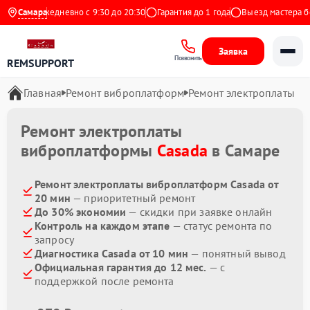
ндекс
Самара
Ежедневно с 9:30 до 20:30
Гарантия до 1 года
Выезд мастера бес
Заявка
Позвонить
REMSUPPORT
Главная
Ремонт виброплатформ
Ремонт электроплаты
Ремонт электроплаты
виброплатформы
Casada
в Самаре
Ремонт электроплаты виброплатформ Casada от
20 мин
— приоритетный ремонт
До 30% экономии
— скидки при заявке онлайн
Контроль на каждом этапе
— статус ремонта по
запросу
Диагностика Casada от 10 мин
— понятный вывод
Официальная гарантия до 12 мес.
— с
поддержкой после ремонта