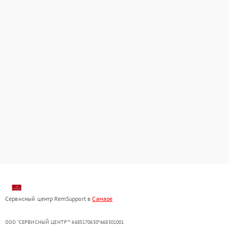
Сервисный центр RemSupport в
Самаре
ООО "СЕРВИСНЫЙ ЦЕНТР"* 6685170650*668501001