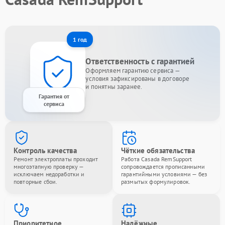
1 год
Ответственность с гарантией
Оформляем гарантию сервиса —
условия зафиксированы в договоре
и понятны заранее.
Гарантия от
сервиса
Контроль качества
Чёткие обязательства
Ремонт электроплаты проходит
Работа Casada RemSupport
многоэтапную проверку —
сопровождается прописанными
исключаем недоработки и
гарантийными условиями — без
повторные сбои.
размытых формулировок.
Приоритетное
Надёжные