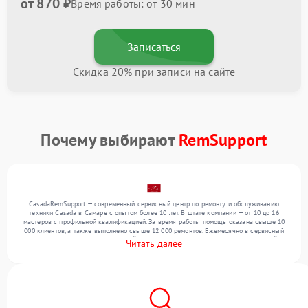
от 870 ₽
Время работы: от 30 мин
Записаться
Скидка 20% при записи на сайте
Почему выбирают
RemSupport
CasadaRemSupport — современный сервисный центр по ремонту и обслуживанию
техники Casada в Самаре с опытом более 10 лет. В штате компании — от 10 до 16
мастеров с профильной квалификацией. За время работы помощь оказана свыше 10
000 клиентов, а также выполнено свыше 12 000 ремонтов. Ежемесячно в сервисный
центр поступает более 300 устройств, включая , , . Мы беремся за задачи любой
Читать далее
сложности и предлагаем стабильный уровень сервиса благодаря отлаженным
процессам ремонта.