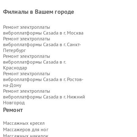
Филиалы в Вашем городе
Ремонт электроплаты
виброплатформы Casada в г.
Москва
Ремонт электроплаты
виброплатформы Casada в г.
Санкт-
Петербург
Ремонт электроплаты
виброплатформы Casada в г.
Краснодар
Ремонт электроплаты
виброплатформы Casada в г.
Ростов-
на-Дону
Ремонт электроплаты
виброплатформы Casada в г.
Нижний
Новгород
Ремонт электроплаты
Ремонт
виброплатформы Casada в г.
Новосибирск
Массажных кресел
Ремонт электроплаты
Массажеров для ног
виброплатформы Casada в г.
Массажных накидок