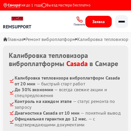
0
Гарантия до 1 года
Самара
Выезд мастера бесплатно
Заявка
Позвонить
REMSUPPORT
Главная
Ремонт виброплатформ
Калибровка тепловизора
Калибровка тепловизора
виброплатформы
Casada
в Самаре
Калибровка тепловизора виброплатформ Casada
от 20 мин
— быстрый старт работ
До 30% экономии
— всегда свежие акции и
спецпредложения
Контроль на каждом этапе
— статус ремонта по
запросу
Диагностика Casada от 10 мин
— понятный вывод
Официальная гарантия до 12 мес.
— с
подтверждающими документами