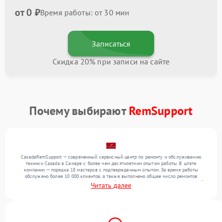
от 0 ₽
Время работы: от 30 мин
Записаться
Скидка 20% при записи на сайте
Почему выбирают
RemSupport
CasadaRemSupport — современный сервисный центр по ремонту и обслуживанию
техники Casada в Самаре с более чем десятилетним опытом работы. В штате
компании — порядка 18 мастеров с подтвержденным опытом. За время работы
обслужено более 10 000 клиентов, а также выполнено общее число ремонтов
превысило 12 000. Ежемесячно в сервисный центр поступает более 300 обращений,
Читать далее
включая , , . Мы устраняем поломки любой сложности и гарантируем высокое
качество обслуживания благодаря отлаженным процессам ремонта.