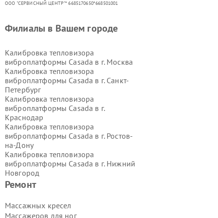
ООО "СЕРВИСНЫЙ ЦЕНТР"* 6685170650*668501001
Филиалы в Вашем городе
Калибровка тепловизора
виброплатформы Casada в г.
Москва
Калибровка тепловизора
виброплатформы Casada в г.
Санкт-
Петербург
Калибровка тепловизора
виброплатформы Casada в г.
Краснодар
Калибровка тепловизора
виброплатформы Casada в г.
Ростов-
на-Дону
Калибровка тепловизора
виброплатформы Casada в г.
Нижний
Новгород
Калибровка тепловизора
Ремонт
виброплатформы Casada в г.
Новосибирск
Массажных кресел
Калибровка тепловизора
Массажеров для ног