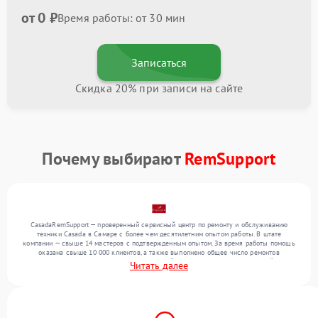
от 0 ₽
Время работы: от 30 мин
Записаться
Скидка 20% при записи на сайте
Почему выбирают
RemSupport
CasadaRemSupport — проверенный сервисный центр по ремонту и обслуживанию
техники Casada в Самаре с более чем десятилетним опытом работы. В штате
компании — свыше 14 мастеров с подтвержденным опытом. За время работы помощь
оказана свыше 10 000 клиентов, а также выполнено общее число ремонтов
превысило 12 000. Ежемесячно в сервисный центр поступает от 300 устройств,
Читать далее
включая , , . Мы беремся за задачи любой сложности и обеспечиваем надежный
результат благодаря использованию современного оборудования.