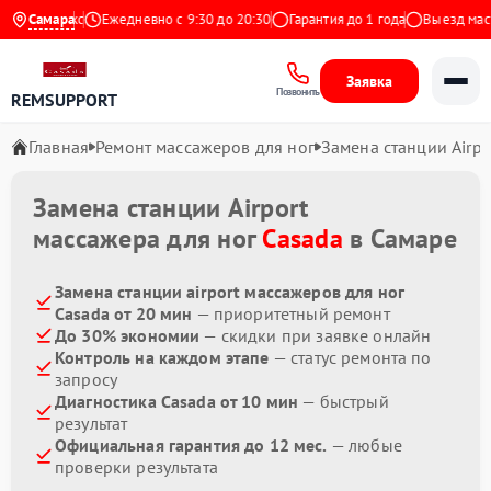
9 на Яндекс
Самара
Ежедневно с 9:30 до 20:30
Гарантия до 1 года
Выезд масте
Заявка
Позвонить
REMSUPPORT
Главная
Ремонт массажеров для ног
Замена станции Airpo
Замена станции Airport
массажера для ног
Casada
в Самаре
Замена станции airport массажеров для ног
Casada от 20 мин
— приоритетный ремонт
До 30% экономии
— скидки при заявке онлайн
Контроль на каждом этапе
— статус ремонта по
запросу
Диагностика Casada от 10 мин
— быстрый
результат
Официальная гарантия до 12 мес.
— любые
проверки результата