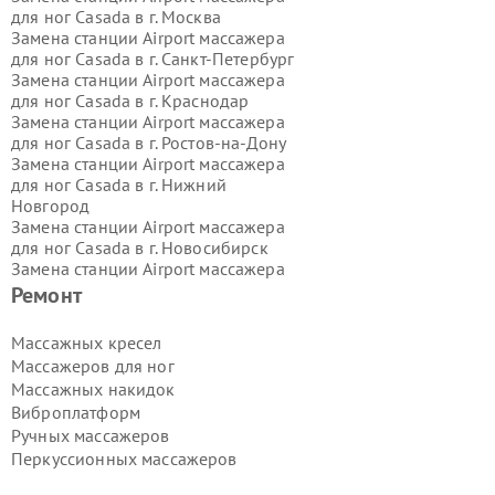
для ног Casada в г.
Москва
Замена станции Airport массажера
для ног Casada в г.
Санкт-Петербург
Замена станции Airport массажера
для ног Casada в г.
Краснодар
Замена станции Airport массажера
для ног Casada в г.
Ростов-на-Дону
Замена станции Airport массажера
для ног Casada в г.
Нижний
Новгород
Замена станции Airport массажера
для ног Casada в г.
Новосибирск
Замена станции Airport массажера
для ног Casada в г.
Екатеринбург
Ремонт
Замена станции Airport массажера
для ног Casada в г.
Казань
Массажных кресел
Замена станции Airport массажера
Массажеров для ног
для ног Casada в г.
Воронеж
Массажных накидок
Замена станции Airport массажера
Виброплатформ
для ног Casada в г.
Волгоград
Ручных массажеров
Замена станции Airport массажера
для ног Casada в г.
Самара
Перкуссионных массажеров
Замена станции Airport массажера