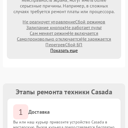
неисправность экрана, могут иметь более
серьезные причины. Например, в сложных
случаях требуется ремонт платы или процессора.
Не реагирует управление
Сбой режимов
Залипание кнопок
Не работает пульт
Сам меняет режим
Не включается
Самопроизвольно отключается
Не заряжается
Перегрев
Сбой БП
Показать еще
Этапы ремонта техники Casada
1
Доставка
Вы или наш курьер привозите устройство Casada в
мастерскую. Вызов курьера предоставляется бесплатно