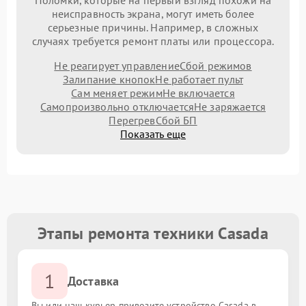
Поломки, которые на первый взгляд похожи на
неисправность экрана, могут иметь более
серьезные причины. Например, в сложных
случаях требуется ремонт платы или процессора.
Не реагирует управление
Сбой режимов
Залипание кнопок
Не работает пульт
Сам меняет режим
Не включается
Самопроизвольно отключается
Не заряжается
Перегрев
Сбой БП
Показать еще
Этапы ремонта техники Casada
1
Доставка
Вы или наш курьер привозите устройство Casada в