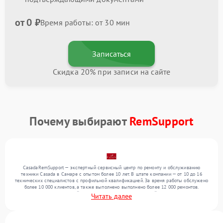
от 0 ₽
Время работы: от 30 мин
Записаться
Скидка 20% при записи на сайте
Почему выбирают
RemSupport
CasadaRemSupport — экспертный сервисный центр по ремонту и обслуживанию
техники Casada в Самаре с опытом более 10 лет. В штате компании — от 10 до 16
технических специалистов с профильной квалификацией. За время работы обслужено
более 10 000 клиентов, а также выполнено выполнено более 12 000 ремонтов.
Ежемесячно в сервисный центр поступает более 300 устройств, включая , , . Мы
Читать далее
выполняем ремонт различного уровня сложности и гарантируем высокое качество
обслуживания благодаря отлаженным процессам ремонта.