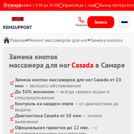
кс
Ежедневно с 9:30 до 20:30
Самара
Гарантия до 1 года
Выезд мастера беспл
Заявка
Позвонить
REMSUPPORT
Главная
Ремонт массажеров для ног
Замена кнопок
Замена кнопок
массажера для ног
Casada
в Самаре
Замена кнопок массажеров для ног Casada от 20
мин
— экспресс-обслуживание
До 30% экономии
— всегда свежие акции и
спецпредложения
Контроль на каждом этапе
— от диагностики до
выдачи
Диагностика Casada от 10 мин
— точное
выявление
Официальная гарантия до 12 мес.
— с
подтверждающими документами