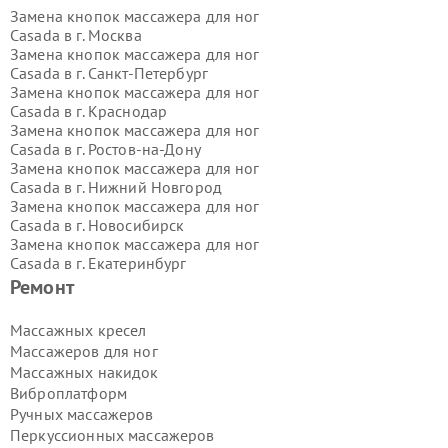
Замена кнопок массажера для ног
Casada в г.
Москва
Замена кнопок массажера для ног
Casada в г.
Санкт-Петербург
Замена кнопок массажера для ног
Casada в г.
Краснодар
Замена кнопок массажера для ног
Casada в г.
Ростов-на-Дону
Замена кнопок массажера для ног
Casada в г.
Нижний Новгород
Замена кнопок массажера для ног
Casada в г.
Новосибирск
Замена кнопок массажера для ног
Casada в г.
Екатеринбург
Замена кнопок массажера для ног
Ремонт
Casada в г.
Казань
Замена кнопок массажера для ног
Массажных кресел
Casada в г.
Воронеж
Массажеров для ног
Замена кнопок массажера для ног
Массажных накидок
Casada в г.
Волгоград
Виброплатформ
Замена кнопок массажера для ног
Ручных массажеров
Casada в г.
Самара
Замена кнопок массажера для ног
Перкуссионных массажеров